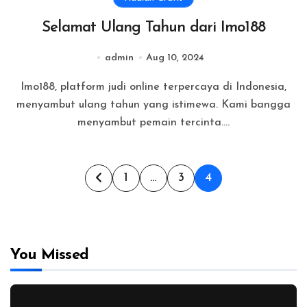
Selamat Ulang Tahun dari Imo188
admin
Aug 10, 2024
Imo188, platform judi online terpercaya di Indonesia,
menyambut ulang tahun yang istimewa. Kami bangga
menyambut pemain tercinta....
Posts
1
…
3
4
pagination
You Missed