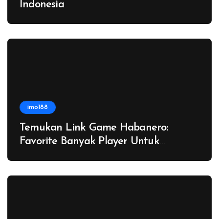
Indonesia
imo188
Temukan Link Game Habanero:
Favorite Banyak Player Untuk
Mendapatkan JEPE