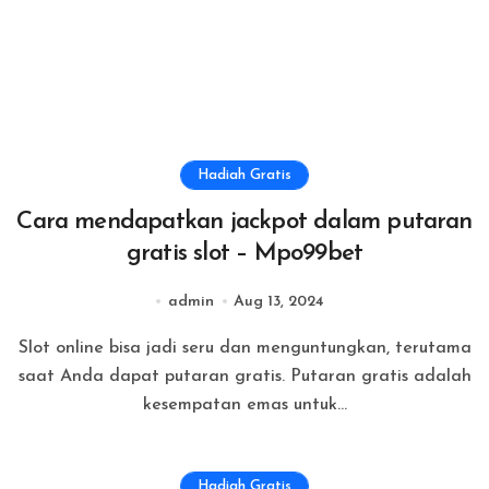
Hadiah Gratis
Cara mendapatkan jackpot dalam putaran
gratis slot – Mpo99bet
admin
Aug 13, 2024
Slot online bisa jadi seru dan menguntungkan, terutama
saat Anda dapat putaran gratis. Putaran gratis adalah
kesempatan emas untuk...
Hadiah Gratis