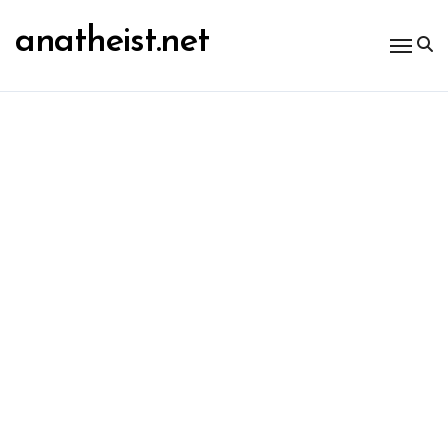
Skip
to
anatheist.net
content