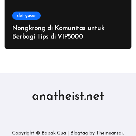
slot gacor
Nongkrong di Komunitas untuk
Berbagi Tips di VIP5000
anatheist.net
Copyright © Bapak Gua
|
Blogtag
by
Themeansar
.