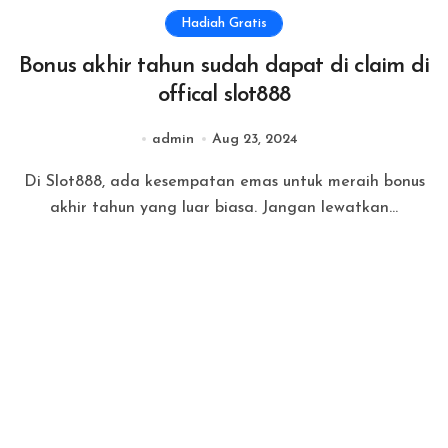
Hadiah Gratis
Bonus akhir tahun sudah dapat di claim di
offical slot888
admin
Aug 23, 2024
Di Slot888, ada kesempatan emas untuk meraih bonus
akhir tahun yang luar biasa. Jangan lewatkan...