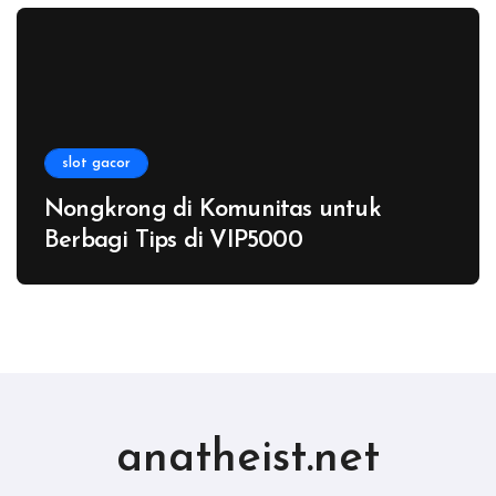
slot gacor
Nongkrong di Komunitas untuk
Berbagi Tips di VIP5000
anatheist.net