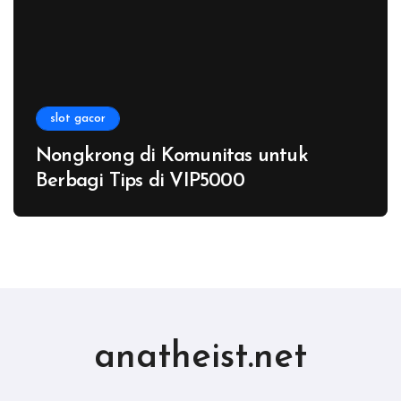
slot gacor
Nongkrong di Komunitas untuk
Berbagi Tips di VIP5000
anatheist.net