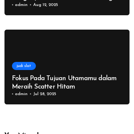
Main!
admin
Aug 12, 2025
judi slot
Fokus Pada Tujuan Utamamu dalam
Meraih Scatter Hitam
admin
Jul 28, 2025