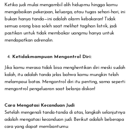
Ketika judi mulai mengambil alih hidupmu hingga kamu
mengabaikan pekerjaan, keluarga, atau tugas sehari-hari, ini
bukan hanya tanda—ini adalah alarm kebakaran! Tidak
semua orang bisa soleh saat melihat tagihan listrik, jadi
pastikan untuk tidak membakar uangmu hanya untuk
mendapatkan adrenalin.
Ketidakmampuan Mengontrol Diri:
Jika kamu merasa tidak bisa menghentikan diri meski sudah
kalah, itu adalah tanda jelas bahwa kamu mungkin telah
melampaui batas. Mengontrol diri itu penting, sama seperti
mengontrol pengeluaran saat belanja diskon!
Cara Mengatasi Kecanduan Judi
Setelah mengenali tanda-tanda di atas, langkah selanjutnya
adalah mengatasi kecanduan judi. Berikut adalah beberapa
cara yang dapat membantumu: