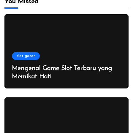
You Missed
slot gacor
Mengenal Game Slot Terbaru yang
Memikat Hati