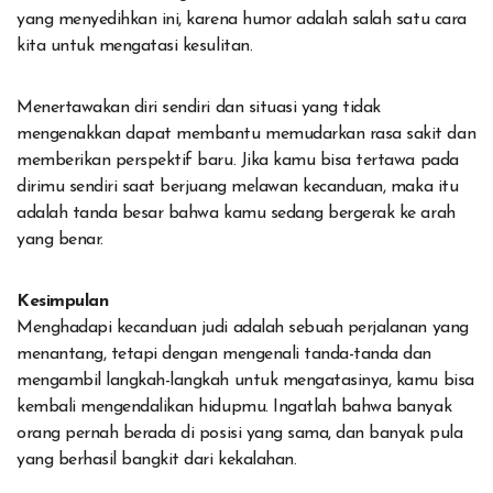
yang menyedihkan ini, karena humor adalah salah satu cara
kita untuk mengatasi kesulitan.
Menertawakan diri sendiri dan situasi yang tidak
mengenakkan dapat membantu memudarkan rasa sakit dan
memberikan perspektif baru. Jika kamu bisa tertawa pada
dirimu sendiri saat berjuang melawan kecanduan, maka itu
adalah tanda besar bahwa kamu sedang bergerak ke arah
yang benar.
Kesimpulan
Menghadapi kecanduan judi adalah sebuah perjalanan yang
menantang, tetapi dengan mengenali tanda-tanda dan
mengambil langkah-langkah untuk mengatasinya, kamu bisa
kembali mengendalikan hidupmu. Ingatlah bahwa banyak
orang pernah berada di posisi yang sama, dan banyak pula
yang berhasil bangkit dari kekalahan.